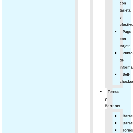
con
tarjeta
y
efectiv
Pago
con
tarjeta
Punto
de
informa
Self-
checko
Tornos
y
Barreras
Barran
Barre
Torno