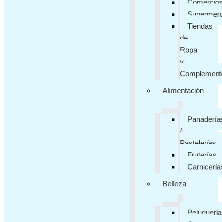
Comercio
Supermer
Tiendas
de
Ropa
y
Complement
Alimentación
Panadería
/
Pastelerías
Fruterías
Carnicería
Belleza
Peluquerí