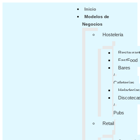
Inicio
Modelos de
Negocios
Hostelería
Restauran
FastFood
Bares
/
Cafeterías
Heladería
Discoteca
/
Pubs
Retail