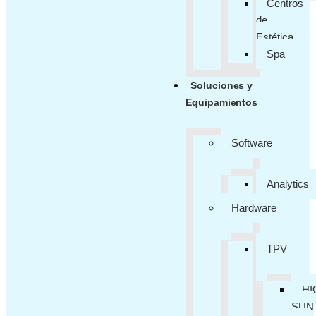
Centros
de
Estética
Spa
Soluciones y
Equipamientos
Software
Analytics
Hardware
TPV
HI
SUN