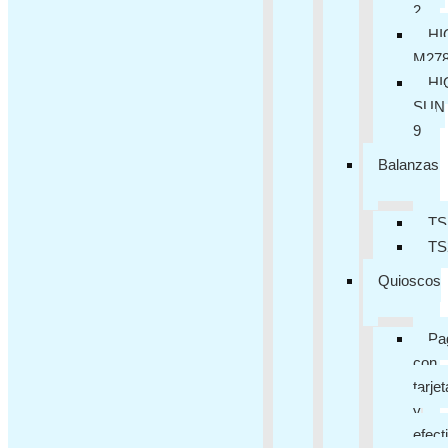
2
HI
M27
HI
SUN
9
Balanzas
TS
TS
Quioscos
Pa
con
tarjet
y
efect