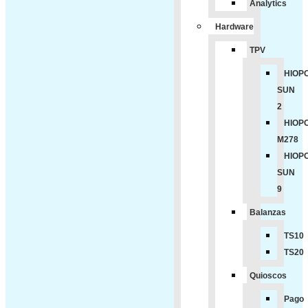
Analytics
Hardware
TPV
HIOP
SUN
2
HIOP
M278
HIOP
SUN
9
Balanzas
TS10
TS20
Quioscos
Pago