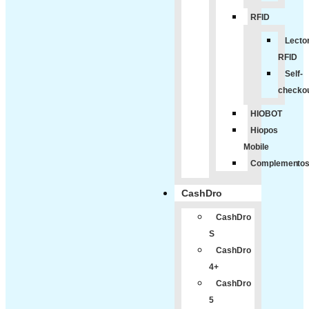
RFID
Lecto
RFID
Self-
checko
HIOBOT
Hiopos
Mobile
Complemento
CashDro
CashDro
S
CashDro
4+
CashDro
5