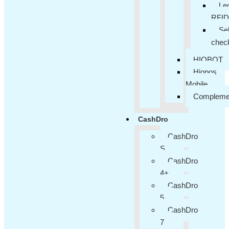
Le
RFID
Sel
chec
HIOBOT
Hiopos
Mobile
Compleme
CashDro
CashDro
S
CashDro
4+
CashDro
5
CashDro
7