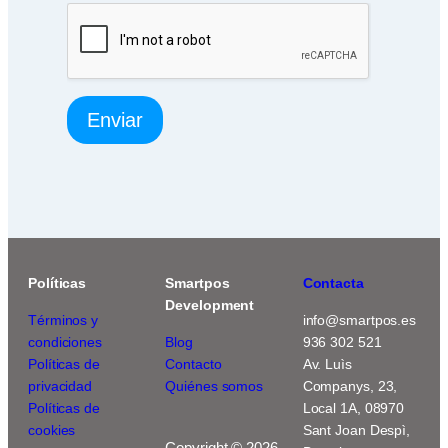
i
a
)
Enviar
Políticas
Smartpos
Contacta
Development
Términos y
info@smartpos.es
condiciones
Blog
936 302 521
Políticas de
Contacto
Av. Luìs
privacidad
Quiénes somos
Companys, 23,
Políticas de
Local 1A, 08970
cookies
Sant Joan Despì,
Copyright © 2026