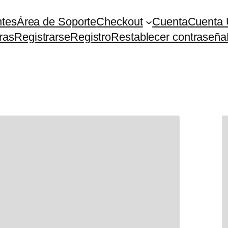
ntes
Área de Soporte
Checkout
Cuenta
Cuenta 
ras
Registrarse
Registro
Restablecer contraseña