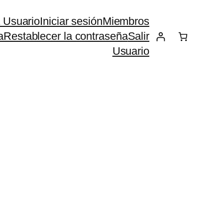
 Usuario
Iniciar sesión
Miembros
a
Restablecer la contraseña
Salir
Usuario