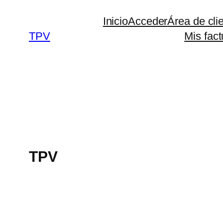
Saltar
Inicio
Acceder
Área de cli
al
TPV
Mis fact
contenido
TPV