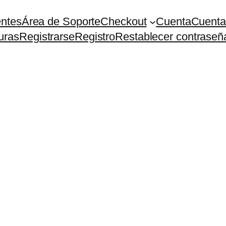
entes
Área de Soporte
Checkout
Cuenta
Cuenta
uras
Registrarse
Registro
Restablecer contraseñ