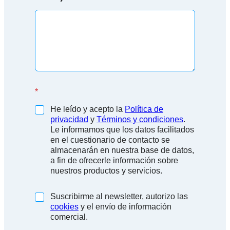
E
m
p
r
e
s
a
*
He leído y acepto la
Política de
privacidad
y
Términos y condiciones
.
Le informamos que los datos facilitados
en el cuestionario de contacto se
almacenarán en nuestra base de datos,
a fin de ofrecerle información sobre
nuestros productos y servicios.
(
Suscribirme al newsletter, autorizo las
c
cookies
y el envío de información
o
comercial.
p