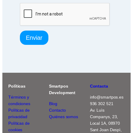
i
a
)
Enviar
Políticas
Smartpos
Contacta
Development
Términos y
info@smartpos.es
condiciones
Blog
936 302 521
Políticas de
Contacto
Av. Luìs
privacidad
Quiénes somos
Companys, 23,
Políticas de
Local 1A, 08970
cookies
Sant Joan Despì,