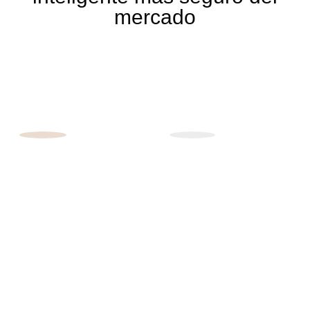
mercado
BLOQUEOS
CHAPA DE
SISTEMA
PUNTOS DE
INTERIORES
ACERO DE
ANTIPALANCA
ANCLAJE A
DE ACCESO
CON 3 MM
SUELO O
AL
DE ESPESOR
MOSTRADOR
EFECTIVO
(OPCIONALES)