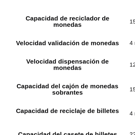
Capacidad de reciclador de
1
monedas
Velocidad validación de monedas
4
Velocidad dispensación de
1
monedas
Capacidad del cajón de monedas
1
sobrantes
Capacidad de reciclaje de billetes
4 
Capacidad del casete de billetes
2