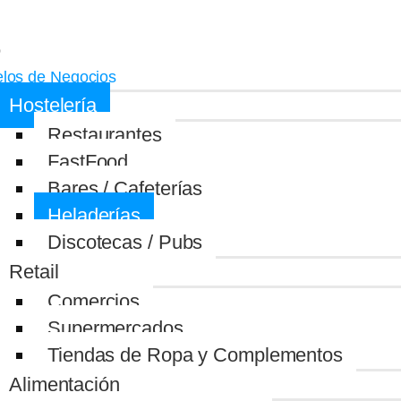
o
los de Negocios
Hostelería
Restaurantes
FastFood
Bares / Cafeterías
Heladerías
Discotecas / Pubs
Retail
Comercios
Supermercados
Tiendas de Ropa y Complementos
Alimentación