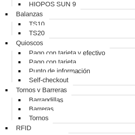
HIOPOS SUN 9
Balanzas
TS10
TS20
Quioscos
Pago con tarjeta y efectivo
Pago con tarjeta
Punto de información
Self-checkout
Tornos y Barreras
Barrandillas
Barreras
Tornos
RFID