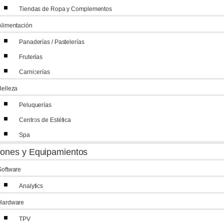
Tiendas de Ropa y Complementos
Alimentación
Panaderías / Pastelerías
Fruterías
Carnicerías
Belleza
Peluquerías
Centros de Estética
Spa
iones y Equipamientos
Software
Analytics
Hardware
TPV