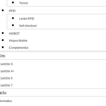
Tornos
RFID
Lector RFID
Self-checkout
HIOBOT
Hiopos Mobile
Complementos
Dro
CashDro S
CashDro 4+
CashDro 5
CashDro 7
actu
Normativa