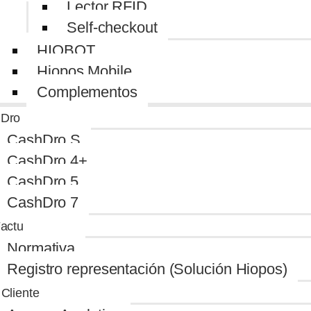
Lector RFID
Self-checkout
HIOBOT
Hiopos Mobile
Complementos
Dro
CashDro S
CashDro 4+
CashDro 5
CashDro 7
Factu
Normativa
Registro representación (Solución Hiopos)
Cliente