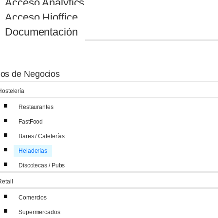
Acceso Analytics
Acceso Hioffice
Documentación
os de Negocios
Hostelería
Restaurantes
FastFood
Bares / Cafeterías
Heladerías
Discotecas / Pubs
Retail
Comercios
Supermercados