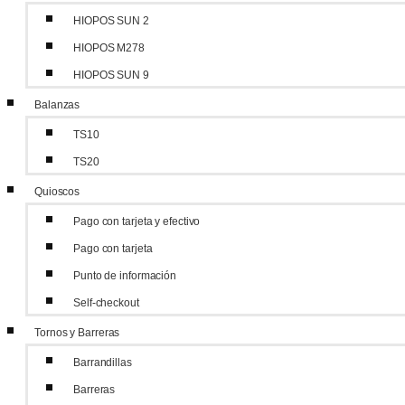
HIOPOS SUN 2
HIOPOS M278
HIOPOS SUN 9
Balanzas
TS10
TS20
Quioscos
Pago con tarjeta y efectivo
Pago con tarjeta
Punto de información
Self-checkout
Tornos y Barreras
Barrandillas
Barreras