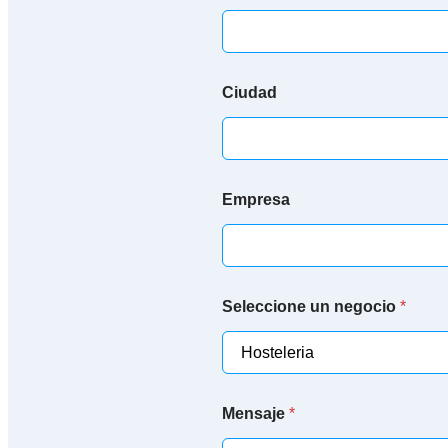
Ciudad
Empresa
Seleccione un negocio
*
n
Mensaje
*
e
g