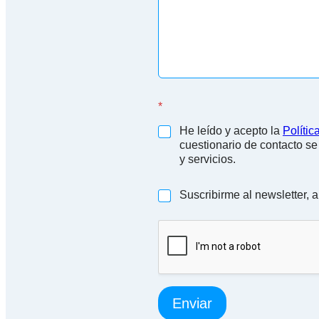
o
c
i
o
S
e
l
e
*
c
c
He leído y acepto la
Polític
i
cuestionario de contacto se
o
y servicios.
n
e
(
M
Suscribirme al newsletter, a
c
e
o
n
p
s
i
a
a
j
)
e
Enviar