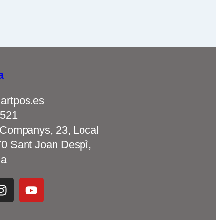
a
artpos.es
 521
 Companys, 23, Local
0 Sant Joan Despì,
na