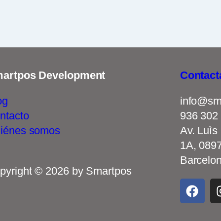
artpos Development
Contact
og
info@sm
ntacto
936 302
iénes somos
Av. Luìs
1A, 0897
Barcelo
pyright © 2026 by Smartpos