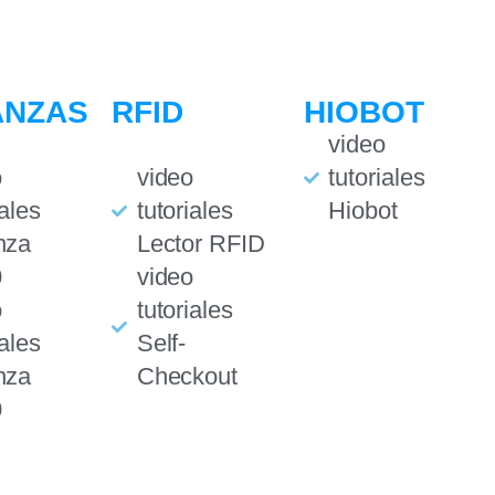
ANZAS
RFID
HIOBOT
video
o
video
tutoriales
iales
tutoriales
Hiobot
nza
Lector RFID
0
video
o
tutoriales
iales
Self-
nza
Checkout
0