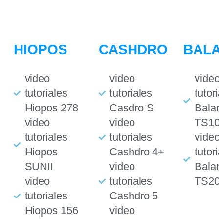
HIOPOS
CASHDRO
BAL
video
video
vide
tutoriales
tutoriales
tutor
Hiopos 278
Casdro S
Bala
video
video
TS1
tutoriales
tutoriales
vide
Hiopos
Cashdro 4+
tutor
SUNII
video
Bala
video
tutoriales
TS2
tutoriales
Cashdro 5
Hiopos 156
video